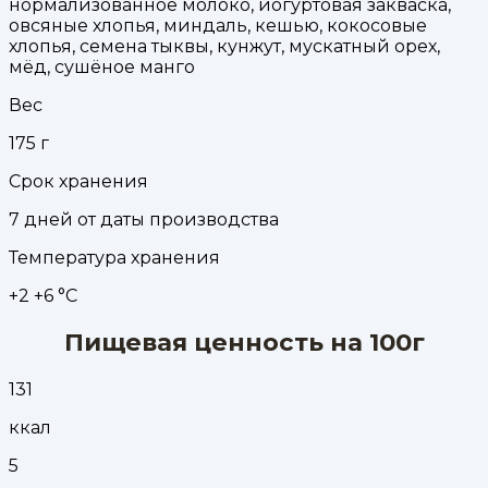
нормализованное молоко, йогуртовая закваска,
овсяные хлопья, миндаль, кешью, кокосовые
хлопья, семена тыквы, кунжут, мускатный орех,
мёд, сушёное манго
Вес
175
г
Срок хранения
7 дней от даты производства
Температура хранения
+2 +6 °С
Пищевая ценность на 100г
131
ккал
5