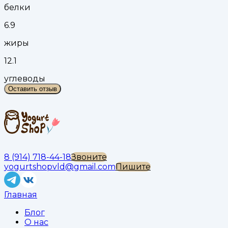
белки
6.9
жиры
12.1
углеводы
Оставить отзыв
8 (914) 718-44-18
Звоните
yogurtshopvld@gmail.com
Пишите
Главная
Блог
О нас