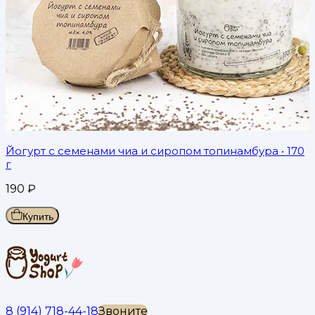
Йогурт с семенами чиа и сиропом топинамбура
• 170
г
190
₽
Купить
8 (914) 718-44-18
Звоните