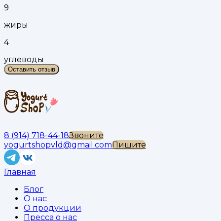
9
жиры
4
углеводы
Оставить отзыв
8 (914) 718-44-18
Звоните
yogurtshopvld@gmail.com
Пишите
Главная
Блог
О нас
О продукции
Пресса о нас