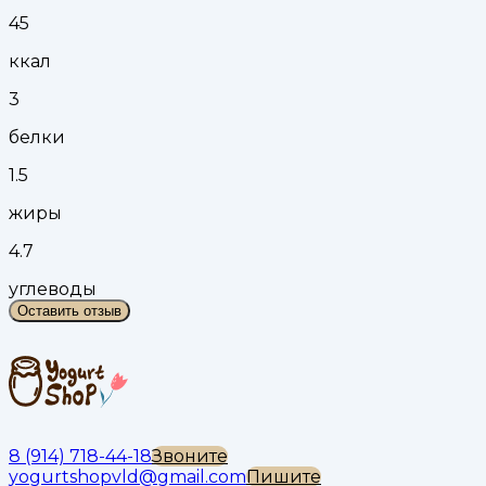
45
ккал
3
белки
1.5
жиры
4.7
углеводы
Оставить отзыв
8 (914) 718-44-18
Звоните
yogurtshopvld@gmail.com
Пишите